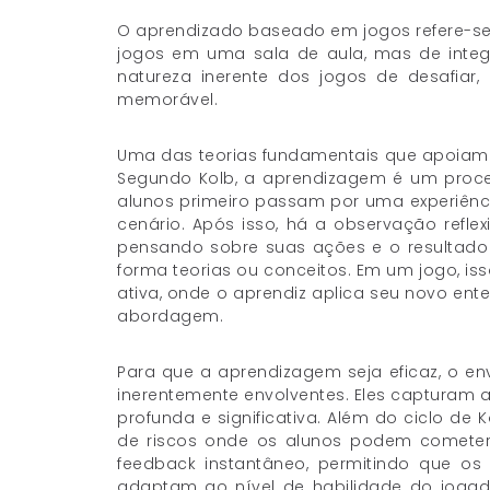
O aprendizado baseado em jogos refere-se 
jogos em uma sala de aula, mas de integr
natureza inerente dos jogos de desafiar
memorável.
Uma das teorias fundamentais que apoiam o
Segundo Kolb, a aprendizagem é um proc
alunos primeiro passam por uma experiênci
cenário. Após isso, há a observação refle
pensando sobre suas ações e o resultado d
forma teorias ou conceitos. Em um jogo, is
ativa, onde o aprendiz aplica seu novo en
abordagem.
Para que a aprendizagem seja eficaz, o env
inerentemente envolventes. Eles capturam
profunda e significativa. Além do ciclo de
de riscos onde os alunos podem cometer
feedback instantâneo, permitindo que o
adaptam ao nível de habilidade do jogado