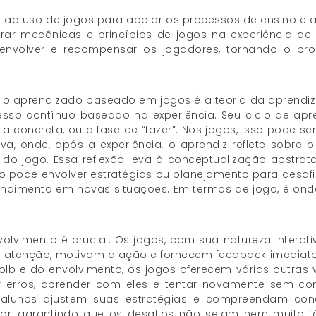
ao uso de jogos para apoiar os processos de ensino e 
ar mecânicas e princípios de jogos na experiência de
, envolver e recompensar os jogadores, tornando o pr
 aprendizado baseado em jogos é a teoria da aprendiza
esso contínuo baseado na experiência. Seu ciclo de a
a concreta, ou a fase de “fazer”. Nos jogos, isso pode 
xiva, onde, após a experiência, o aprendiz reflete sobr
o jogo. Essa reflexão leva à conceptualização abstrata
so pode envolver estratégias ou planejamento para desafi
tendimento em novas situações. Em termos de jogo, é on
olvimento é crucial. Os jogos, com sua natureza interati
 a atenção, motivam a ação e fornecem feedback imediat
 Kolb e do envolvimento, os jogos oferecem várias outras
 erros, aprender com eles e tentar novamente sem co
s alunos ajustem suas estratégias e compreendam conc
r, garantindo que os desafios não sejam nem muito fác