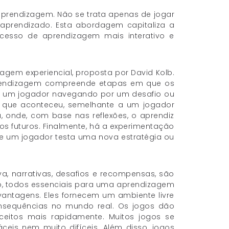
aprendizagem. Não se trata apenas de jogar
 aprendizado. Esta abordagem capitaliza a
ocesso de aprendizagem mais interativo e
gem experiencial, proposta por David Kolb.
prendizagem compreende etapas em que os
ser um jogador navegando por um desafio ou
e o que aconteceu, semelhante a um jogador
, onde, com base nas reflexões, o aprendiz
os futuros. Finalmente, há a experimentação
de um jogador testa uma nova estratégia ou
va, narrativas, desafios e recompensas, são
o, todos essenciais para uma aprendizagem
 vantagens. Eles fornecem um ambiente livre
nsequências no mundo real. Os jogos dão
eitos mais rapidamente. Muitos jogos se
eis nem muito difíceis. Além disso, jogos